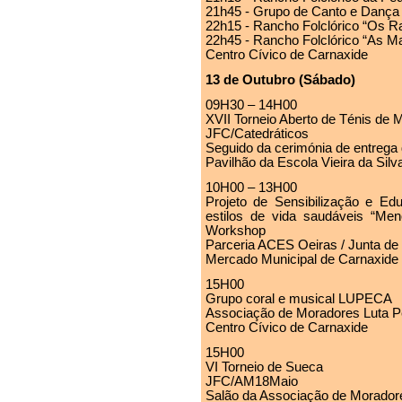
21h45 - Grupo de Canto e Dan
22h15 - Rancho Folclórico “Os Ra
22h45 - Rancho Folclórico “As M
Centro Cívico de Carnaxide
13 de Outubro (Sábado)
09H30 – 14H00
XVII Torneio Aberto de Ténis de 
JFC/Catedráticos
Seguido da cerimónia de entrega
Pavilhão da Escola Vieira da Silv
10H00 – 13H00
Projeto de Sensibilização e E
estilos de vida saudáveis “Me
Workshop
Parceria ACES Oeiras / Junta de
Mercado Municipal de Carnaxide
15H00
Grupo coral e musical LUPECA
Associação de Moradores Luta P
Centro Cívico de Carnaxide
15H00
VI Torneio de Sueca
JFC/AM18Maio
Salão da Associação de Moradore