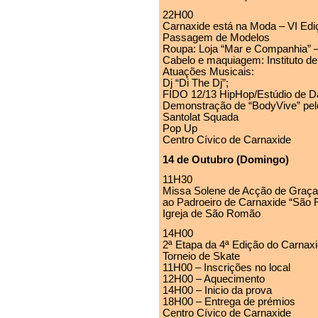
22H00
Carnaxide está na Moda – VI Edi
Passagem de Modelos
Roupa: Loja “Mar e Companhia” – C
Cabelo e maquiagem: Instituto de
Atuações Musicais:
Dj “Di The Dj”;
FIDO 12/13 HipHop/Estúdio de D
Demonstração de “BodyVive” pelo
Santolat Squada
Pop Up
Centro Cívico de Carnaxide
14 de Outubro (Domingo)
11H30
Missa Solene de Acção de Graç
ao Padroeiro de Carnaxide “São
Igreja de São Romão
14H00
2ª Etapa da 4ª Edição do Carnaxi
Torneio de Skate
11H00 – Inscrições no local
12H00 – Aquecimento
14H00 – Inicio da prova
18H00 – Entrega de prémios
Centro Cívico de Carnaxide