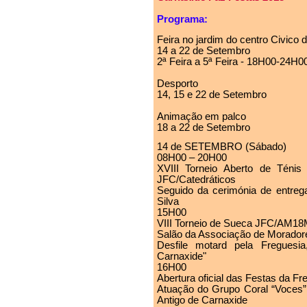
Programa:
Feira no jardim do centro Civico 
14 a 22 de Setembro
2ª Feira a 5ª Feira - 18H00-24H
Desporto
14, 15 e 22 de Setembro
Animação em palco
18 a 22 de Setembro
14 de SETEMBRO (Sábado)
08H00 – 20H00
XVIII Torneio Aberto de Téni
JFC/Catedráticos
Seguido da cerimónia de entreg
Silva
15H00
VIII Torneio de Sueca JFC/AM18
Salão da Associação de Morador
Desfile motard pela Fregue
Carnaxide"
16H00
Abertura oficial das Festas da F
Atuação do Grupo Coral “Voces” 
Antigo de Carnaxide