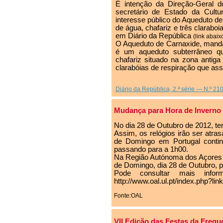
É intenção da Direção-Geral d
secretário de Estado da Cult
interesse público do Aqueduto d
de água, chafariz e três clarabo
em Diário da República
(link abaix
O Aqueduto de Carnaxide, mandad
é um aqueduto subterrâneo q
chafariz situado na zona antiga
clarabóias de respiração que ass
Diário da República, 2.ª série — N.º 21
Mudança para Hora de Inverno
No dia 28 de Outubro de 2012, tem
Assim, os relógios irão ser atr
de Domingo em Portugal contin
passando para a 1h00.
Na Região Autónoma dos Açores 
de Domingo, dia 28 de Outubro, p
Pode consultar mais infor
http://www.oal.ul.pt/index.php?li
Fonte:OAL
VII Edição das Festas da Fregu