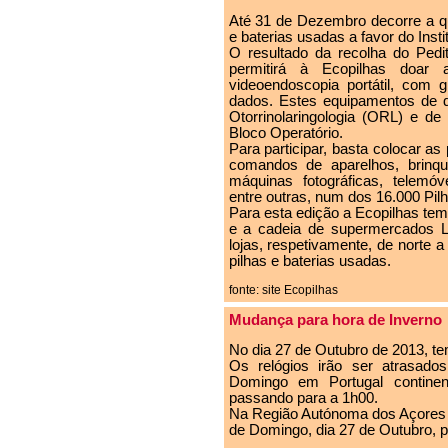
Até 31 de Dezembro decorre a qui
e baterias usadas a favor do Inst
O resultado da recolha do Pedit
permitirá à Ecopilhas doar
videoendoscopia portátil, com
dados. Estes equipamentos de d
Otorrinolaringologia (ORL) e 
Bloco Operatório.
Para participar, basta colocar as 
comandos de aparelhos, brinq
máquinas fotográficas, telemóv
entre outras, num dos 16.000 Pilh
Para esta edição a Ecopilhas tem
e a cadeia de supermercados L
lojas, respetivamente, de norte a
pilhas e baterias usadas.
fonte: site Ecopilhas
Mudança para hora de Inverno
No dia 27 de Outubro de 2013, tem
Os relógios irão ser atrasad
Domingo em Portugal contine
passando para a 1h00.
Na Região Autónoma dos Açores 
de Domingo, dia 27 de Outubro, p