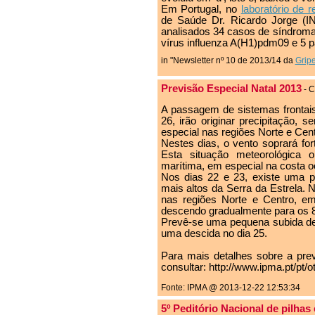
Em Portugal, no
laboratório de r
de Saúde Dr. Ricardo Jorge (
analisados 34 casos de síndroma 
vírus influenza A(H1)pdm09 e 5 pa
in "Newsletter nº 10 de 2013/14 da
Grip
Previsão Especial Natal 2013
- C
A passagem de sistemas frontais 
26, irão originar precipitação, 
especial nas regiões Norte e Cent
Nestes dias, o vento soprará fort
Esta situação meteorológica 
marítima, em especial na costa oc
Nos dias 22 e 23, existe uma p
mais altos da Serra da Estrela. 
nas regiões Norte e Centro, e
descendo gradualmente para os 8
Prevê-se uma pequena subida de 
uma descida no dia 25.
Para mais detalhes sobre a pre
consultar: http://www.ipma.pt/pt/o
Fonte: IPMA @ 2013-12-22 12:53:34
5º Peditório Nacional de pilhas 