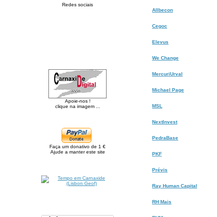
Redes sociais
Allbecon
Cegoc
Elevus
We Change
MercuriUrval
Michael Page
Apoie-nos !
MSL
clique na imagem ...
NextInvest
PedraBase
Faça um donativo de 1 €
Ajude a manter este site
PKF
Prévis
Ray Human Capital
RH Mais