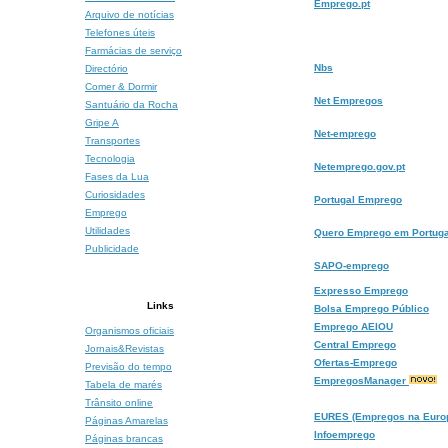
Emprego.pt
Arquivo de notícias
Telefones úteis
Farmácias de serviço
Nbs
Directório
Comer & Dormir
Net Empregos
Santuário da Rocha
Gripe A
Net-emprego
Transportes
Tecnologia
Netemprego.gov.pt
Fases da Lua
Curiosidades
Portugal Emprego
Emprego
Utilidades
Quero Emprego em Portuga
Publicidade
SAPO-emprego
Expresso Emprego
Links
Bolsa Emprego Público
Emprego AEIOU
Organismos oficiais
Central Emprego
Jornais&Revistas
Ofertas-Emprego
Previsão do tempo
EmpregosManager
Tabela de marés
Trânsito online
EURES (Empregos na Euro
Páginas Amarelas
Infoemprego
Páginas brancas