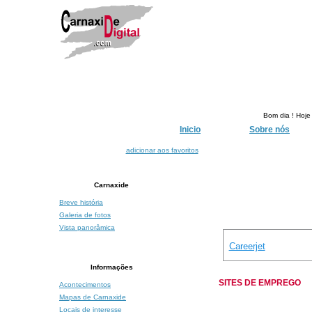
Bom dia !
Hoje
Inicio
Sobre nós
adicionar aos favoritos
Carnaxide
Breve história
Galeria de fotos
Vista panorâmica
Careerjet
Informações
SITES DE EMPREGO
Acontecimentos
Mapas de Carnaxide
Locais de interesse