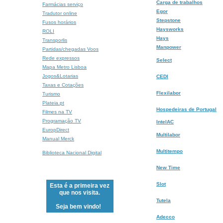
Carga de trabalhos
Farmácias serviço
Egor
Tradutor online
Stepstone
Fusos horários
Haysworks
ROLI
Hays
Transporlis
Manpower
Partidas/chegadas Voos
Rede expressos
Select
Mapa Metro Lisboa
Jogos&Lotarias
CEDI
Taxas e Cotações
Flexilabor
Turismo
Plateia.pt
Hospedeiras de Portugal
Filmes na TV
Programação TV
IntelAC
EuropDirect
Multilabor
Manual Merck
Multitempo
Biblioteca Nacional Digital
New Time
Slot
Esta é a primeira vez
que nos visita.
Tutela
Seja bem vindo!
Adecco