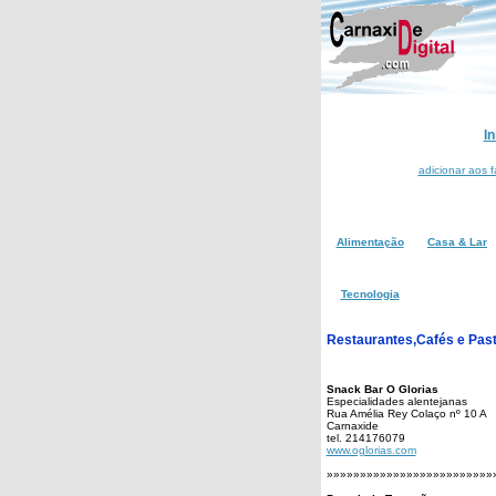
In
adicionar aos f
Alimentação
Casa & Lar
Tecnologia
Restaurantes,Cafés e Past
Snack Bar O Glorias
Especialidades alentejanas
Rua Amélia Rey Colaço nº 10 A
Carnaxide
tel. 214176079
www.oglorias.com
»»»»»»»»»»»»»»»»»»»»»»»»»