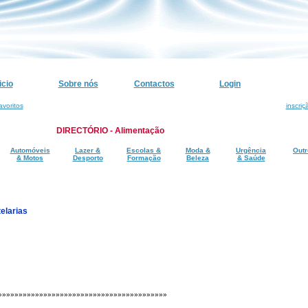
icio
Sobre nós
Contactos
Login
avoritos
inscriç
DIRECTÓRIO - Alimentação
Automóveis
Lazer &
Escolas &
Moda &
Urgência
Outr
& Motos
Desporto
Formação
Beleza
& Saúde
elarias
»»»»»»»»»»»»»»»»»»»»»»»»»»»»»»»»»»»»»»»»»