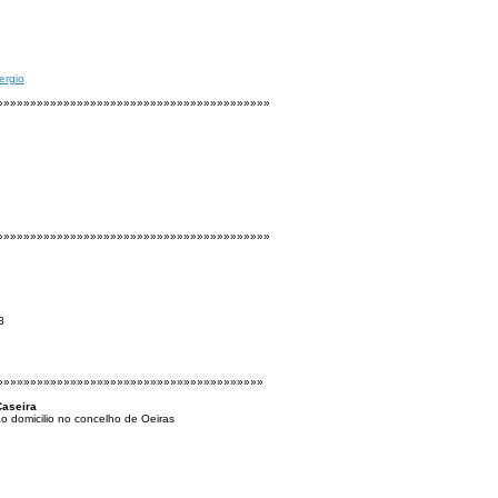
ergio
»»»»»»»»»»»»»»»»»»»»»»»»»»»»»»»»»»»»»»»»»
»»»»»»»»»»»»»»»»»»»»»»»»»»»»»»»»»»»»»»»»»
3
»»»»»»»»»»»»»»»»»»»»»»»»»»»»»»»»»»»»»»»»
Caseira
o domicilio no concelho de Oeiras