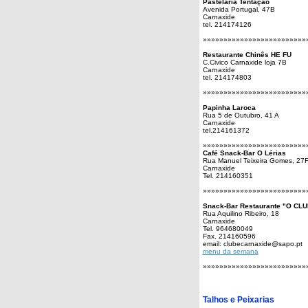
Pastelaria Tentação
Avenida Portugal, 47B
Carnaxide
tel. 214174126
»»»»»»»»»»»»»»»»»»»»»»»»»
Restaurante Chinês HE FU
C.Civico Carnaxide loja 7B
Carnaxide
tel. 214174803
»»»»»»»»»»»»»»»»»»»»»»»»»
Papinha Laroca
Rua 5 de Outubro, 41 A
Carnaxide
tel.214161372
»»»»»»»»»»»»»»»»»»»»»»»»»
Café Snack-Bar O Lérias
Rua Manuel Teixeira Gomes, 27
Carnaxide
Tel. 214160351
»»»»»»»»»»»»»»»»»»»»»»»»»
Snack-Bar Restaurante "O CL
Rua Aquilino Ribeiro, 18
Carnaxide
Tel. 964680049
Fax. 214160596
email: clubecarnaxide@sapo.pt
menu da semana
»»»»»»»»»»»»»»»»»»»»»»»»»
Talhos e Peixarias