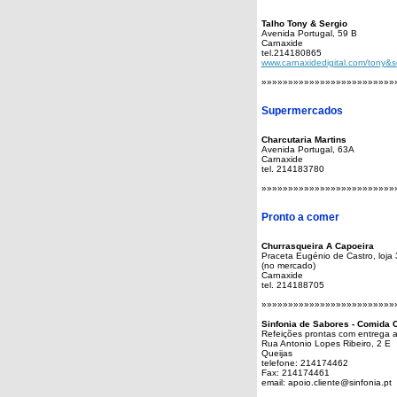
Talho Tony & Sergio
Avenida Portugal, 59 B
Carnaxide
tel.214180865
www.carnaxidedigital.com/tony&s
»»»»»»»»»»»»»»»»»»»»»»»»»
Supermercados
Charcutaria Martins
Avenida Portugal, 63A
Carnaxide
tel. 214183780
»»»»»»»»»»»»»»»»»»»»»»»»»
Pronto a comer
Churrasqueira A Capoeira
Praceta Eugénio de Castro, loja 
(no mercado)
Carnaxide
tel. 214188705
»»»»»»»»»»»»»»»»»»»»»»»»»
Sinfonia de Sabores - Comida 
Refeições prontas com entrega a
Rua Antonio Lopes Ribeiro, 2 E
Queijas
telefone: 214174462
Fax: 214174461
email: apoio.cliente@sinfonia.pt