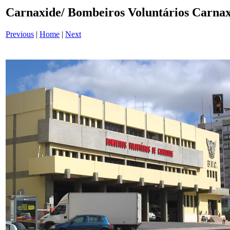
Carnaxide/ Bombeiros Voluntários Carna
Previous
|
Home
|
Next